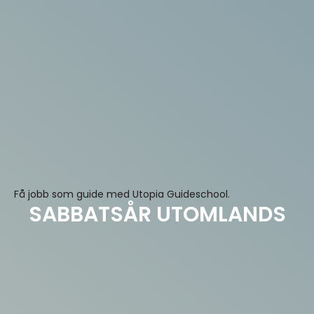
Få jobb som guide med Utopia Guideschool.
SABBATSÅR UTOMLANDS