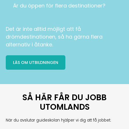
Är du öppen för flera destinationer?
Det är inte alltid möjligt att få
drömdestinationen, så ha gärna flera
alternativ i åtanke.
LÄS OM UTBILDNINGEN
SÅ HÄR FÅR DU JOBB
UTOMLANDS
När du avslutar guideskolan hjälper vi dig att få jobbet: