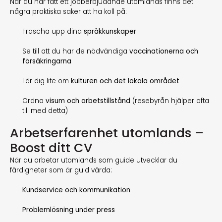
När du har fått ett jobberbjudande utomlands finns det
några praktiska saker att ha koll på:
Fräscha upp dina
språkkunskaper
Se till att du har de nödvändiga
vaccinationerna och
försäkringarna
Lär dig lite om
kulturen och det lokala området
Ordna
visum och arbetstillstånd
(resebyrån hjälper ofta
till med detta)
Arbetserfarenhet utomlands –
Boost ditt CV
När du arbetar utomlands som guide utvecklar du
färdigheter som är guld värda:
Kundservice och kommunikation
Problemlösning under press