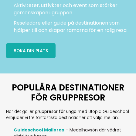
Aktiviteter, utflykter och event som stärker
gemenskapen i gruppen
Reseledare eller guide på destinationen som
hjälper till och skapar ramarna för en rolig resa
BOKA DIN PLATS
POPULÄRA DESTINATIONER
FÖR GRUPPRESOR
När det gäller
gruppresor för unga
med Utopia Guideschool
erbjuder vi tre fantastiska destinationer att välja mellan:
Guideschool Mallorca
– Medelhavsön där vädret