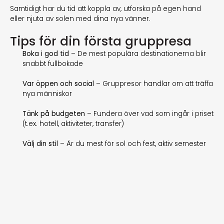
Samtidigt har du tid att koppla av, utforska på egen hand
eller njuta av solen med dina nya vänner.
Tips för din första gruppresa
Boka i god tid
– De mest populära destinationerna blir
snabbt fullbokade
Var öppen och social
– Gruppresor handlar om att träffa
nya människor
Tänk på budgeten
– Fundera över vad som ingår i priset
(t.ex. hotell, aktiviteter, transfer)
Välj din stil
– Är du mest för sol och fest, aktiv semester
eller exotiska äventyr?
Klar för ditt livs upplevelse?
Hos
Utopia Guideschool
hjälper vi dig inte bara att åka på
en gruppresa – vi ger dig möjligheten att kombinera den
med utbildning och jobb inom resebranschen. Många av