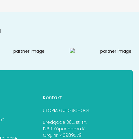
N
n
Kontakt
UTOPIA GUIDESCHOOL
ia?
Bredgade 36E, st. th.
1260 Köpenhamn K
Org. nr: 40989579
tbildare