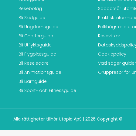
Resebolag
Sabbatsår utom
Bli Skidguide
Praktisk informat
Bli Ungdomsguide
Folkhögskola ut
Bli Charterguide
Resevillkor
Bli Utflyktsguide
Dataskyddspolic
Bli Flygplatsguide
Cookiepolicy
Bli Reseledare
Vad säger guide
Bli Animationsguide
Gruppresor för 
Bli Barnguide
Bli Sport- och Fitnessguide
Alla rättigheter tillhör Utopia ApS | 2026 Copyright ©