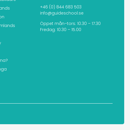
+46 (0) 844 683 503
lands
info@guideschool.se
ion
Öppet mån–tors: 10.30 – 17.30
omlands
Fredag: 10.30 – 15.00
y
rna?
unga