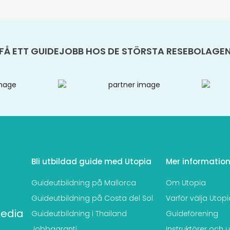
FÅ ETT GUIDEJOBB HOS DE STÖRSTA RESEBOLAGE
Bli utbildad guide med Utopia
Mer informatio
Guideutbildning på Mallorca
Om Utopia
Guideutbildning på Costa del Sol
Varför välja Utop
Guideutbildning i Thailand
Guideförening
Jobbgaranti
Instruktörer och u