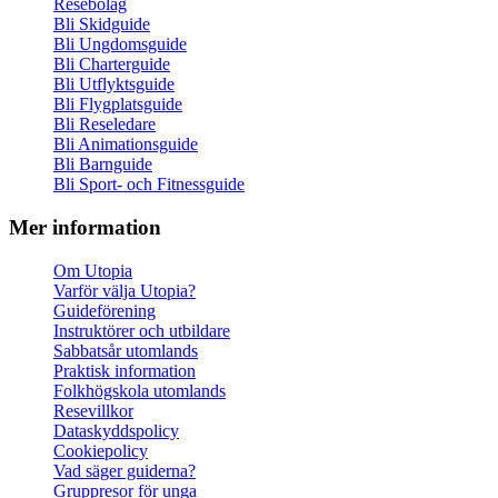
Resebolag
Bli Skidguide
Bli Ungdomsguide
Bli Charterguide
Bli Utflyktsguide
Bli Flygplatsguide
Bli Reseledare
Bli Animationsguide
Bli Barnguide
Bli Sport- och Fitnessguide
Mer information
Om Utopia
Varför välja Utopia?
Guideförening
Instruktörer och utbildare
Sabbatsår utomlands
Praktisk information
Folkhögskola utomlands
Resevillkor
Dataskyddspolicy
Cookiepolicy
Vad säger guiderna?
Gruppresor för unga